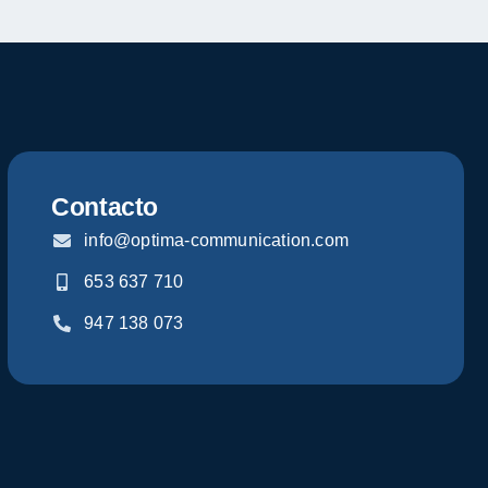
Contacto
info@optima-communication.com
653 637 710
947 138 073