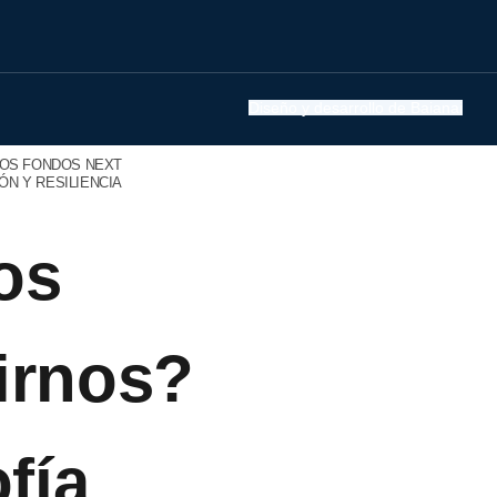
Diseño y desarrollo de Baianai
LOS FONDOS NEXT
N Y RESILIENCIA
os
irnos?
fía